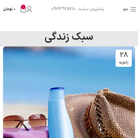
0
پشتیبان سایت 09163925210
منو
0
تومان
سبک زندگی
28
ژانویه