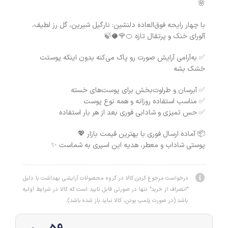
🌸
با چهار رایحه فوق‌العاده دلنشین: نارگیل شیرین، گل رز لطیف،
آلورای خنک و پرتقال تازه 🍊🌹🥥🍃
✅ به‌آرامی آرایش صورت رو پاک می‌کنه بدون اینکه پوستت
خشک بشه
✅ آبرسان و طراوت‌بخش برای پوست‌های خسته
✅ مناسب استفاده روزانه و همه نوع پوست
✅ حس تمیزی و شادابی فوری بعد از هر بار استفاده
📦 آماده ارسال فوری با بهترین قیمت بازار 💖
پوستی شاداب و معطر، هدیه این اسپری به شماست ✨
درخواست مرجوع کردن کالا در گروه محصولات آرایشی بهداشت با دلیل
"انصراف از خرید" تنها در صورتی قابل تایید است که کالا در شرایط اولیه
باشد (در صورت پلمپ بودن، کالا نباید باز شده باشد).