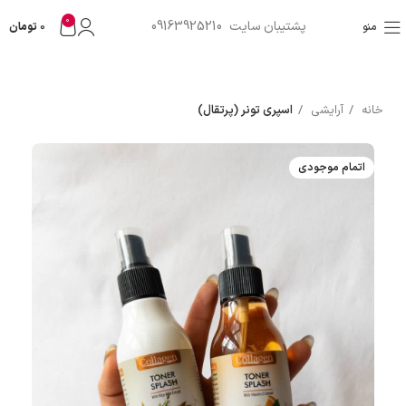
0
پشتیبان سایت 09163925210
منو
0
تومان
خانه
آرایشی
اسپری تونر (پرتقال)
اتمام موجودی