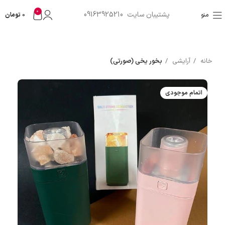
0
پشتیبان سایت 09163925210
منو
0
تومان
خانه
آرایشی
بخور یخی (صورتی)
اتمام موجودی