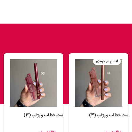
اتمام موجودی
ست خط لب و رژ لب (4)
ست خط لب و رژ لب (3)