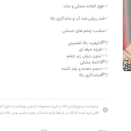
✅ فوق العاده مشکی و مات
✅ضد ریزش،ضد آب و ماندگاری بالا
✅مناسب چشم های حساس
💘🌈کیفیت بالا تضمینی
✨✨فرچه‌ حرفه ای
✨✨بدون ریزش زیر چشم
💘🌈کاملا مشکی
✨✨حجم دهنده و بلند کننده
💘🌈ماندگاری بالا
درخواست مرجوع کردن کالا در گروه محصولات آرایشی بهداشت با دلیل "انصر
قابل تایید است که کالا در شرایط اولیه باشد (در صورت پلمپ بودن، کالا نبای