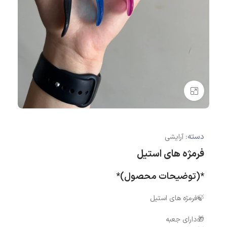
بزرگنمایی تصویر
دسته:
آرایشی
فرمژه های استیل
*(توضیحات محصول)*
🍃فرمژه های استیل
🎁دارای جعبه