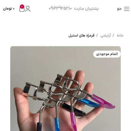
0
پشتیبان سایت 09163925210
منو
0
تومان
خانه
آرایشی
فرمژه های استیل
اتمام موجودی