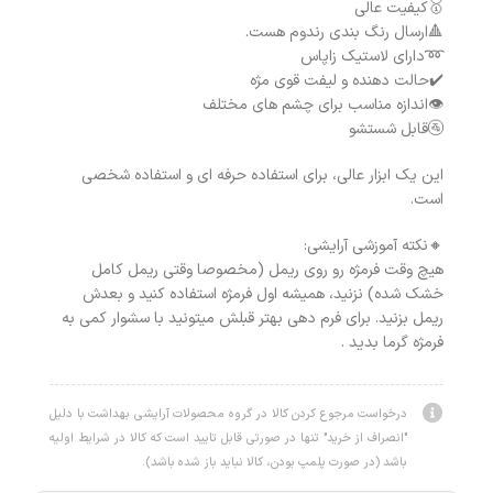
🥇کیفیت عالی
🔺ارسال رنگ بندی رندوم هست.
➿دارای لاستیک زاپاس
✔️حالت دهنده و لیفت قوی مژه
👁اندازه مناسب برای چشم های مختلف
🚰قابل شستشو
این یک ابزار عالی، برای استفاده حرفه ای و استفاده شخصی
است.
🔸نکته آموزشی آرایشی:
هیچ وقت فرمژه رو روی ریمل (مخصوصا وقتی ریمل کامل
خشک شده) نزنید، همیشه اول فرمژه استفاده کنید و‌ بعدش
ریمل بزنید. برای فرم دهی بهتر قبلش میتونید با سشوار کمی به
فرمژه گرما بدید .
درخواست مرجوع کردن کالا در گروه محصولات آرایشی بهداشت با دلیل
"انصراف از خرید" تنها در صورتی قابل تایید است که کالا در شرایط اولیه
باشد (در صورت پلمپ بودن، کالا نباید باز شده باشد).