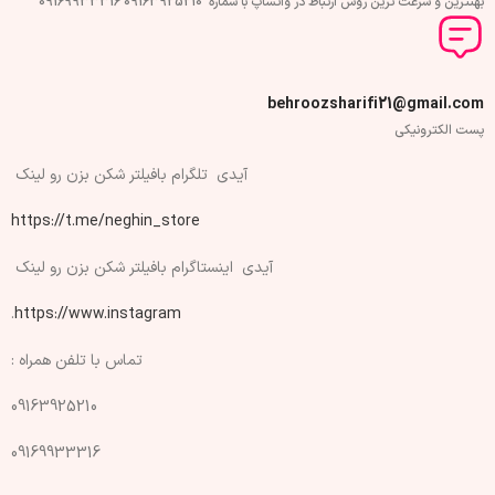
بهنترین و سرعت ترین روش ارتباط در واتساپ با شماره 09163925210 09169933316
behroozsharifi21@gmail.com
پست الکترونیکی
آیدی تلگرام بافیلتر شکن بزن رو لینک
https://t.me/neghin_store
آیدی اینستاگرام بافیلتر شکن بزن رو لینک
.
https://www.instagram
تماس با تلفن همراه :
09163925210
09169933316