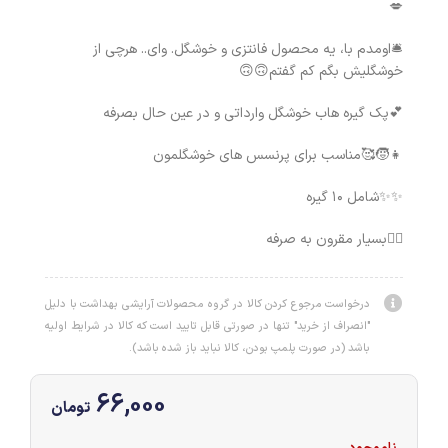
💋
🛎اومدم با، یه محصول فانتزی و خوشگل. وای.. هرچی از
خوشگلیش بگم کم گفتم🙃🙃
💕پک گیره هاب خوشگل وارداتی و در عین حال بصرفه
👧🧒🥰مناسب برای پرنسس های خوشگلمون
✨✨شامل ۱۰ گیره
💁‍♀️بسیار مقرون به صرفه
درخواست مرجوع کردن کالا در گروه محصولات آرایشی بهداشت با دلیل
"انصراف از خرید" تنها در صورتی قابل تایید است که کالا در شرایط اولیه
باشد (در صورت پلمپ بودن، کالا نباید باز شده باشد).
66,000
تومان