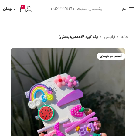
0
پشتیبان سایت 09163925210
منو
0
تومان
خانه
آرایشی
پک گیره ۱۴عددی(بنفش)
اتمام موجودی