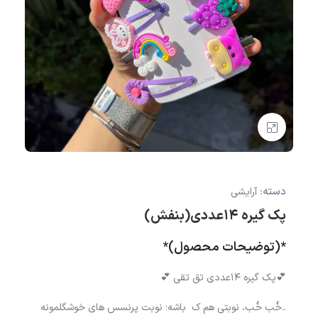
بزرگنمایی تصویر
دسته:
آرایشی
پک گیره ۱۴عددی(بنفش)
*(توضیحات محصول)*
💕پک گیره ۱۴عددی تق تقی 💕
..خُب خُب، نوبتی هم ک باشه؛ نوبت پرنسس های خوشگلمونه