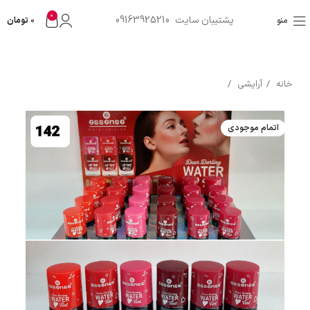
0
پشتیبان سایت 09163925210
منو
0
تومان
خانه
آرایشی
اتمام موجودی