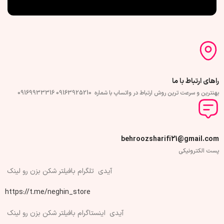
راهای ارتباط با ما
بهنترین و سرعت ترین روش ارتباط در واتساپ با شماره 09163925210 09169933316
behroozsharifi21@gmail.com
پست الکترونیکی
آیدی تلگرام بافیلتر شکن بزن رو لینک
https://t.me/neghin_store
آیدی اینستاگرام بافیلتر شکن بزن رو لینک